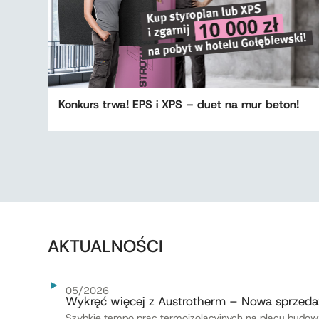
Konkurs trwa! EPS i XPS – duet na mur beton!
AKTUALNOŚCI
05/2026
Wykręć więcej z Austrotherm – Nowa sprzed
Szybkie tempo prac termoizolacyjnych na placu budo