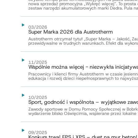
nowa sprzedaż promocyjna „Wykręć więcej”. To prosta
zestaw narzędzi akumulatorowych marki Dedra. Pula nagr
03/2026
Super Marka 2026 dla Austrotherm
Austrotherm otrzymał tytuł „Super Marka – Jakość, Za
przewidywalne w trudnych warunkach. Efekt dla wykonaw
11/2025
Wspólnie można więcej - niezwykła inicjatyw
Pracownicy i klienci firmy Austrotherm w czasie jesienne
edukacja i rozwój dzieci niepełnosprawnych to najwyższ
10/2025
Sport, godność i wspólnota – wyjątkowe za
Zawody sportowe w Domu Pomocy Społecznej w Bobrku zg
wydarzenie blisko Oświęcimia, wspierane przez lokalne 
09/2025
Konkurs trwa! EPS i XPS – duet na mur beton!