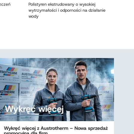
szczeń
Polistyren ekstrudowany o wysokiej
Peryme
wytrzymałości i odporności na działanie
techno
wody
Wykręć więcej z Austrotherm – Nowa sprzedaż
promocyjna dla firm…