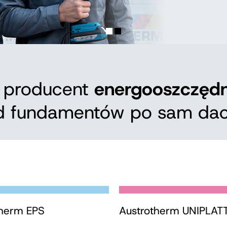
o producent
energooszczędne
d fundamentów po sam dac
therm EPS
Austrotherm UNIPLAT