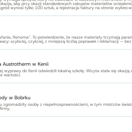
 okazja, aby przy okazji standardowych zakupów materiałów ociepl
ód wynosi tylko 100 sztuk, a rejestracja faktury na stronie wykrecwi
ufanie, Renoma”. To potwierdzenie, że nasze materiały trzymają para
cy: szybciej, czyściej, z mniejszą liczbą poprawek i reklamacji — b
a Austrotherm w Kenii
j wyprawy do Kenii odwiedzili lokalną szkołę. Wizyta stała się okazją d
e wartości.
wody w Bobrku
romadziły osoby z niepełnosprawnościami, w tym mistrzów świata. I
firmy.