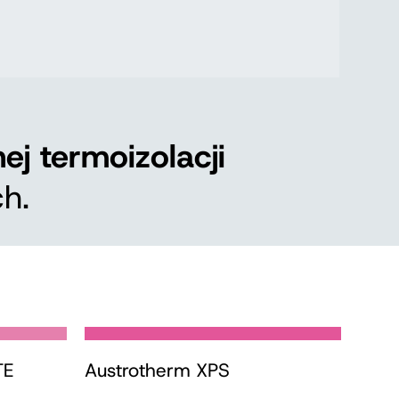
j termoizolacji
h.
TE
Austrotherm XPS
Aust