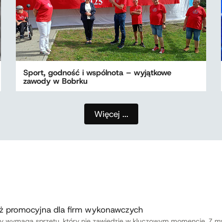
Sport, godność i wspólnota – wyjątkowe
zawody w Bobrku
Więcej ...
aż promocyjna dla firm wykonawczych
wy wymaga sprzętu, który nie zawiedzie w kluczowym momencie. Z my