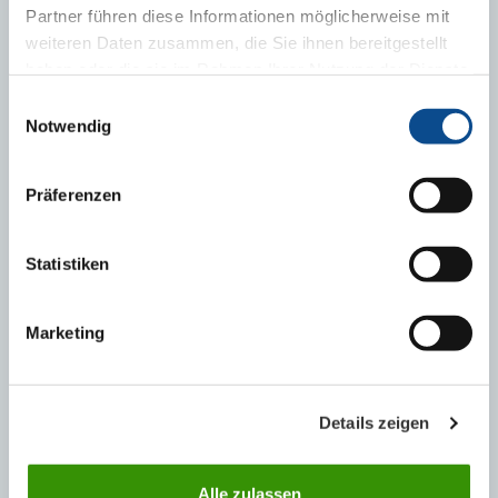
Partner führen diese Informationen möglicherweise mit
weiteren Daten zusammen, die Sie ihnen bereitgestellt
haben oder die sie im Rahmen Ihrer Nutzung der Dienste
Jak wykonać termoizolację ścian zewnętrznych w
gesammelt haben.
Impressum
systemie ETICS?
Einwilligungsauswahl
Notwendig
Präferenzen
Statistiken
Marketing
Details zeigen
Dlaczego warto ocieplać dom?
Alle zulassen