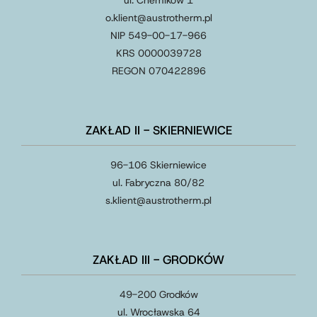
ul. Chemików 1
o.klient@austrotherm.pl
NIP 549-00-17-966
KRS 0000039728
REGON 070422896
ZAKŁAD II - SKIERNIEWICE
96-106 Skierniewice
ul. Fabryczna 80/82
s.klient
@
austrotherm
.
pl
ZAKŁAD III - GRODKÓW
49-200 Grodków
ul. Wrocławska 64