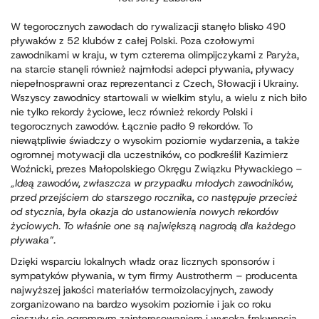
W tegorocznych zawodach do rywalizacji stanęło blisko 490
pływaków z 52 klubów z całej Polski. Poza czołowymi
zawodnikami w kraju, w tym czterema olimpijczykami z Paryża,
na starcie stanęli również najmłodsi adepci pływania, pływacy
niepełnosprawni oraz reprezentanci z Czech, Słowacji i Ukrainy.
Wszyscy zawodnicy startowali w wielkim stylu, a wielu z nich biło
nie tylko rekordy życiowe, lecz również rekordy Polski i
tegorocznych zawodów. Łącznie padło 9 rekordów. To
niewątpliwie świadczy o wysokim poziomie wydarzenia, a także
ogromnej motywacji dla uczestników, co podkreślił Kazimierz
Woźnicki, prezes Małopolskiego Okręgu Związku Pływackiego –
„Ideą zawodów, zwłaszcza w przypadku młodych zawodników,
przed przejściem do starszego rocznika, co następuje przecież
od stycznia, była okazja do ustanowienia nowych rekordów
życiowych. To właśnie one są największą nagrodą dla każdego
pływaka”.
Dzięki wsparciu lokalnych władz oraz licznych sponsorów i
sympatyków pływania, w tym firmy Austrotherm – producenta
najwyższej jakości materiałów termoizolacyjnych, zawody
zorganizowano na bardzo wysokim poziomie i jak co roku
cieszyły się ogromnym zainteresowaniem i wysoką frekwencją.