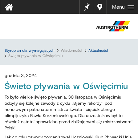
Notes
Gdzie
Menu
kupić
?
Styropian dla wymagających
Wiadomości
Aktualności
Święto pływania w Oświęcimiu
grudnia 3, 2024
Świeto pływania w Oświęcimiu
To było wielkie święto pływania. 30 listopada w Oświęcimiu
odbyły się kolejne zawody z cyklu „Bijemy rekordy” pod
honorowym patronatem mistrza świata i pięciokrotnego
olimpijczyka Pawła Korzeniowskiego. Dla uczestników był to
również ostatni sprawdzian przed zbliżającymi się mistrzostwami
Polski.
Jak co roku zawody zorganizował Uczniowski Klub Pływacki Unia