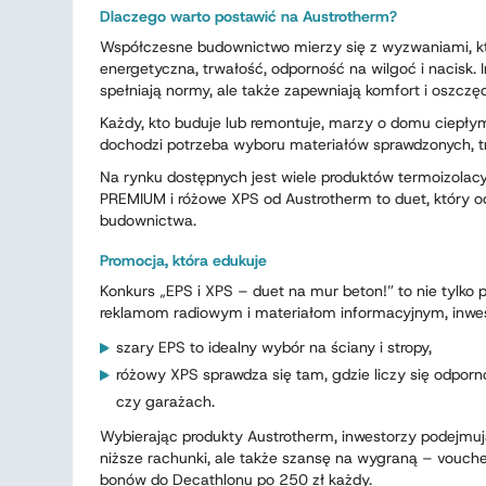
Dlaczego warto postawić na Austrotherm?
Współczesne budownictwo mierzy się z wyzwaniami, kt
energetyczna, trwałość, odporność na wilgoć i nacisk. I
spełniają normy, ale także zapewniają komfort i oszczęd
Każdy, kto buduje lub remontuje, marzy o domu ciepły
dochodzi potrzeba wyboru materiałów sprawdzonych, tr
Na rynku dostępnych jest wiele produktów termoizolacyj
PREMIUM i różowe XPS od Austrotherm to duet, który 
budownictwa.
Promocja, która edukuje
Konkurs „EPS i XPS – duet na mur beton!” to nie tylko
reklamom radiowym i materiałom informacyjnym, inwest
szary EPS to idealny wybór na ściany i stropy,
różowy XPS sprawdza się tam, gdzie liczy się odporn
czy garażach.
Wybierając produkty Austrotherm, inwestorzy podejmują
niższe rachunki, ale także szansę na wygraną – vouche
bonów do Decathlonu po 250 zł każdy.