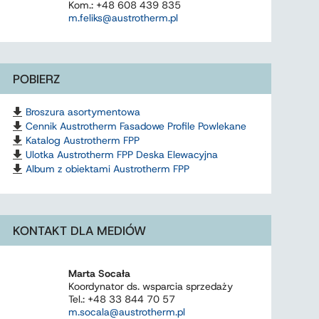
Kom.: +48 608 439 835
m.feliks@austrotherm.pl
POBIERZ
Broszura asortymentowa
Cennik Austrotherm Fasadowe Profile Powlekane
Katalog Austrotherm FPP
Ulotka Austrotherm FPP Deska Elewacyjna
Album z obiektami Austrotherm FPP
KONTAKT DLA MEDIÓW
Marta Socała
Koordynator ds. wsparcia sprzedaży
Tel.: +48 33 844 70 57
m.socala@austrotherm.pl