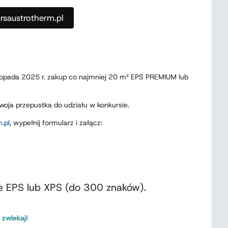
saustrotherm.pl
stopada 2025 r. zakup co najmniej 20 m³ EPS PREMIUM lub
oja przepustka do udziału w konkursie.
.pl
, wypełnij formularz i załącz:
e EPS lub XPS (do 300 znaków).
 zwlekaj!