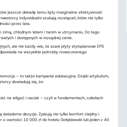
óre jeszcze dekadę temu były marginalne: efektywność
nwestorzy indywidualni szukają rozwiązań, które nie tylko
ności przez lata.
m zimą, chłodnym latem i tanim w utrzymaniu. Do tego
wałych i dostępnych w rozsądnej cenie.
nych, ale nie każdy wie, że szare płyty styropianowe EPS
odpowiada na wszystkie potrzeby nowoczesnego
 promocja – to także kampania edukacyjna. Dzięki artykułom,
orzy dowiadują się, że:
ość na wilgoć i nacisk – czyli w fundamentach, cokołach
 świadome decyzje. Zyskują nie tylko komfort cieplny i
r o wartości 10 000 zł do hotelu Gołębiewski lub jeden z 40