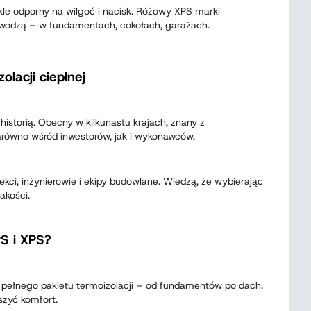
ykle odporny na wilgoć i nacisk. Różowy XPS marki
zawodzą – w fundamentach, cokołach, garażach.
olacji cieplnej
historią. Obecny w kilkunastu krajach, znany z
arówno wśród inwestorów, jak i wykonawców.
ekci, inżynierowie i ekipy budowlane. Wiedzą, że wybierając
akości.
PS i XPS?
z pełnego pakietu termoizolacji – od fundamentów po dach.
szyć komfort.