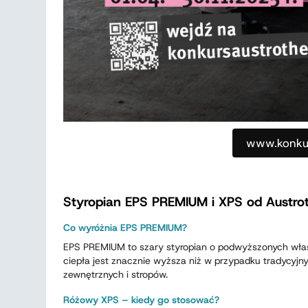
www.konkur
Styropian EPS PREMIUM i XPS od Austrot
Co wyróżnia EPS PREMIUM?
EPS PREMIUM to szary styropian o podwyższonych właś
ciepła jest znacznie wyższa niż w przypadku tradycyjny
zewnętrznych i stropów.
Różowy XPS – kiedy go stosować?