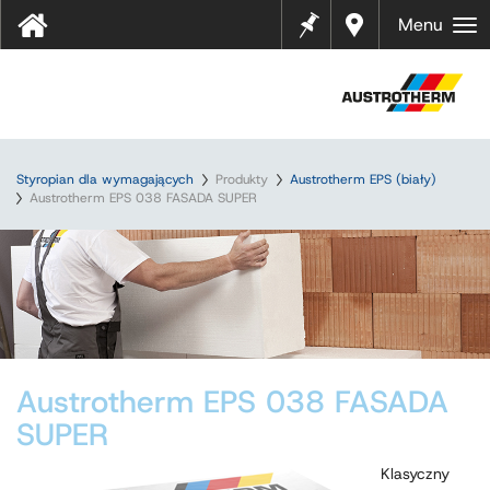
Notes
Gdzie
Menu
kupić
?
Styropian dla wymagających
Produkty
Austrotherm EPS (biały)
Austrotherm EPS 038 FASADA SUPER
Austrotherm EPS 038 FASADA
SUPER
Klasyczny