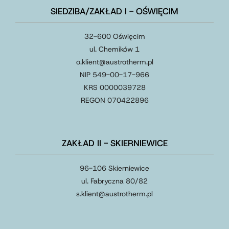
SIEDZIBA/ZAKŁAD I - OŚWIĘCIM
32-600 Oświęcim
ul. Chemików 1
o.klient@austrotherm.pl
NIP 549-00-17-966
KRS 0000039728
REGON 070422896
ZAKŁAD II - SKIERNIEWICE
96-106 Skierniewice
ul. Fabryczna 80/82
s.klient
@
austrotherm
.
pl