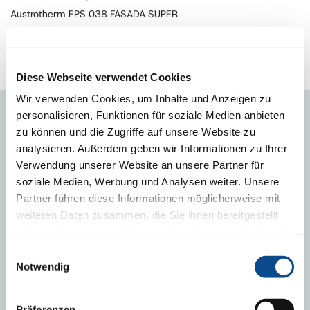
Austrotherm EPS 038 FASADA SUPER
Austrotherm EPS 038 FASADA SUPER - Deklaracja
Właściwości Użytkowych
Austrotherm EPS 038 FASADA SUPER - Karta Techniczna
Diese Webseite verwendet Cookies
Wir verwenden Cookies, um Inhalte und Anzeigen zu
personalisieren, Funktionen für soziale Medien anbieten
MOŻE CIĘ RÓWNIEŻ ZAINTERESOWAĆ
zu können und die Zugriffe auf unsere Website zu
analysieren. Außerdem geben wir Informationen zu Ihrer
Verwendung unserer Website an unsere Partner für
soziale Medien, Werbung und Analysen weiter. Unsere
Partner führen diese Informationen möglicherweise mit
weiteren Daten zusammen, die Sie ihnen bereitgestellt
haben oder die sie im Rahmen Ihrer Nutzung der Dienste
gesammelt haben.
Impressum
Einwilligungsauswahl
Notwendig
Präferenzen