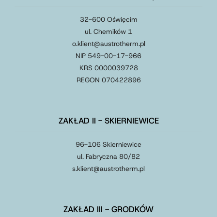
32-600 Oświęcim
ul. Chemików 1
o.klient@austrotherm.pl
NIP 549-00-17-966
KRS 0000039728
REGON 070422896
ZAKŁAD II - SKIERNIEWICE
96-106 Skierniewice
ul. Fabryczna 80/82
s.klient
@
austrotherm
.
pl
ZAKŁAD III - GRODKÓW