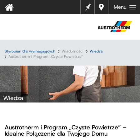
Notes
Gdzie
Menu
kupić
?
Styropian dla wymagających
Wiadomości
Wiedza
Austrotherm i Program „Czyste Powietrze”
Wiedza
Austrotherm i Program „Czyste Powietrze” –
Idealne Połączenie dla Twojego Domu