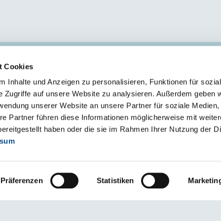
t Cookies
ZAKŁAD II - SKIERNIEWICE
 Inhalte und Anzeigen zu personalisieren, Funktionen für sozia
96-106 Skierniewice
e Zugriffe auf unsere Website zu analysieren. Außerdem geben w
ul. Fabryczna 80/82
rwendung unserer Website an unsere Partner für soziale Medien
s.klient
@
austrotherm
.
pl
re Partner führen diese Informationen möglicherweise mit weite
ereitgestellt haben oder die sie im Rahmen Ihrer Nutzung der D
ssum
Präferenzen
Statistiken
Marketin