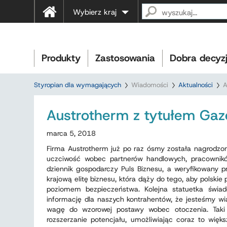
Wybierz kraj
Produkty
Zastosowania
Dobra decyz
Styropian dla wymagających
Wiadomości
Aktualności
A
Austrotherm z tytułem Gaz
marca 5, 2018
Firma Austrotherm już po raz ósmy została nagrodzon
uczciwość wobec partnerów handlowych, pracownikó
dziennik gospodarczy Puls Biznesu, a weryfikowany 
krajową elitę biznesu, która dąży do tego, aby polski
poziomem bezpieczeństwa. Kolejna statuetka świad
informację dla naszych kontrahentów, że jesteśmy w
wagę do wzorowej postawy wobec otoczenia. Taki 
rozszerzanie potencjału, umożliwiając coraz to więks