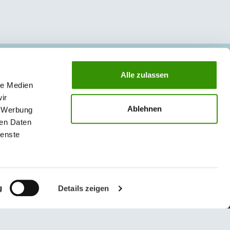
ZAKŁAD III - GRODKÓW
Alle zulassen
le Medien
49-200 Grodków
ir
ul. Wrocławska 64
Ablehnen
, Werbung
g.klient
@
austrotherm
.
pl
ren Daten
ienste
g
Details zeigen
© 2026 Austrotherm