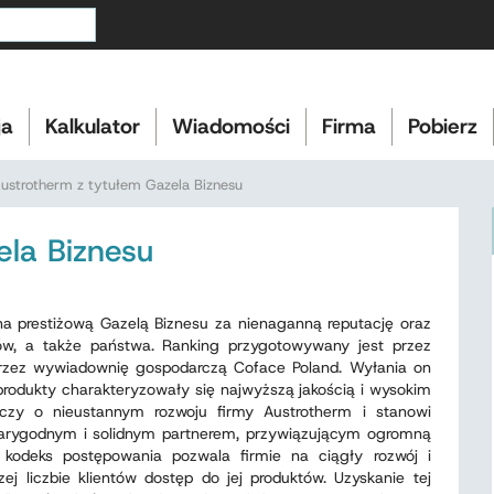
ja
Kalkulator
Wiadomości
Firma
Pobierz
ustrotherm z tytułem Gazela Biznesu
ela Biznesu
a prestiżową Gazelą Biznesu za nienaganną reputację oraz
w, a także państwa. Ranking przygotowywany jest przez
przez wywiadownię gospodarczą Coface Poland. Wyłania on
e produkty charakteryzowały się najwyższą jakością i wysokim
czy o nieustannym rozwoju firmy Austrotherm i stanowi
iarygodnym i solidnym partnerem, przywiązującym ogromną
kodeks postępowania pozwala firmie na ciągły rozwój i
zej liczbie klientów dostęp do jej produktów. Uzyskanie tej