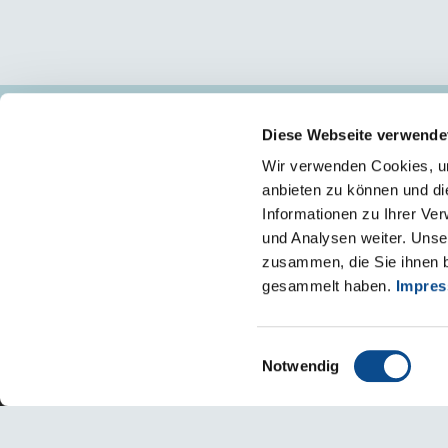
Diese Webseite verwende
SIEDZIBA/ZAKŁAD I - OŚWIĘCIM
Wir verwenden Cookies, um
32-600 Oświęcim
anbieten zu können und di
ul. Chemików 1
Informationen zu Ihrer Ve
o.klient@austrotherm.pl
und Analysen weiter. Unse
NIP 549-00-17-966
zusammen, die Sie ihnen b
KRS 0000039728
REGON 070422896
gesammelt haben.
Impre
Einwilligungsauswahl
Notwendig
Polityka prywatności
Metryka
Deklaracja dostępności