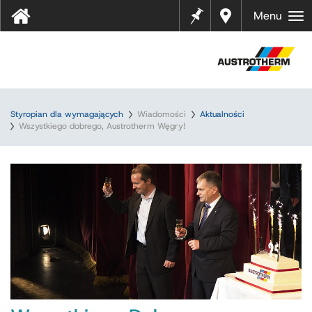
Notes
Gdzie
Menu
kupić
?
Styropian dla wymagających
Wiadomości
Aktualności
Wszystkiego dobrego, Austrotherm Węgry!