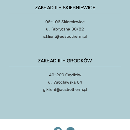
ZAKŁAD II - SKIERNIEWICE
96-106 Skierniewice
ul. Fabryczna 80/82
s.klient
@
austrotherm
.
pl
ZAKŁAD III - GRODKÓW
49-200 Grodków
ul. Wrocławska 64
g.klient
@
austrotherm
.
pl