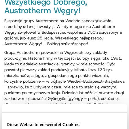
Wszystkiego Dobrego,
Austrotherm Węgry!
Ekspansja grupy Austrotherm na Wschód zapoczątkowała
narodziny udanej inwestycji. W lutym tego roku Austrotherm
Węgry świętował w Budapeszcie, wspólnie z 750 zaproszonymi
gośćmi, jubileusz 25-lecia. Wszystkiego najlepszego,
Austrotherm Węgry! – Boldog születésnapot!
Grupa Austrotherm prowadzi na Węgrzech trzy zakłady
produkcyjne. Historia firmy w tej części Europy sięga roku 1991,
kiedy to niedaleko austriackiej granicy, w miejscowości Györ
powstał pierwszy zakład produkcyjny. Miasto liczy 130 tys.
mieszkańców, a jego, z gospodarczego punktu widzenia,
korzystne położenie – w trójkącie Wiedeń-Budapeszt-Bratysława
- sprawiło, że z upływem czasu miejsce to stało się ważnym
punktem przemysłowym kraju. Dziesięć lat później otwarto drugi
zakład w miejscowości Gyöngyös (gyöngy – perła), położonej
80 km na północny-wschód od Budapesztu. W 2008 roku
Austrotherm na Węgrzech doczekał się trzeciego zakładu
produkcyjnego. Tym razem w miejscowości Sekszárd, oddalonej
zaledwie 50 km od granicy z Chorwacją i leżącej bezpośrednio
Diese Webseite verwendet Cookies
przy autostradzie, biegnącej od Budapesztu do miejscowości