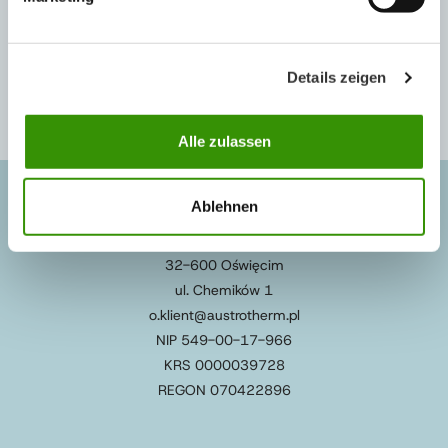
tel:+48 33 844 70 46
l.oborzelski@austrotherm.pl
Details zeigen
Alle zulassen
Ablehnen
SIEDZIBA/ZAKŁAD I - OŚWIĘCIM
32-600 Oświęcim
ul. Chemików 1
o.klient@austrotherm.pl
NIP 549-00-17-966
KRS 0000039728
REGON 070422896