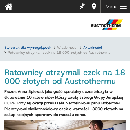
Notes
Gdzie
Menu
kupić
?
Styropian dla wymagających
Wiadomości
Aktualności
Ratownicy otrzymali czek na 18 000 złotych od Austrothermu
Ratownicy otrzymali czek na 18
000 złotych od Austrothermu
Prezes Anna Śpiewak jako gość specjalny uczestniczyła w
ślubowaniu 10 ratowników którzy zasilą szeregi Grupy Jurajskiej
GOPR. Przy tej okazji przekazała Naczelnikowi panu Robertowi
Pilarczykowi okolicznościowy czek o wartości 18000 złotych na
zakup kolejnych aparatów do masażu serca.