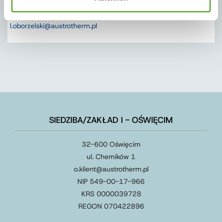
Menedżer ds. marketingu cyfrowego
tel:+48 33 844 70 46
l.oborzelski@austrotherm.pl
SIEDZIBA/ZAKŁAD I - OŚWIĘCIM
32-600 Oświęcim
ul. Chemików 1
o.klient@austrotherm.pl
NIP 549-00-17-966
KRS 0000039728
REGON 070422896