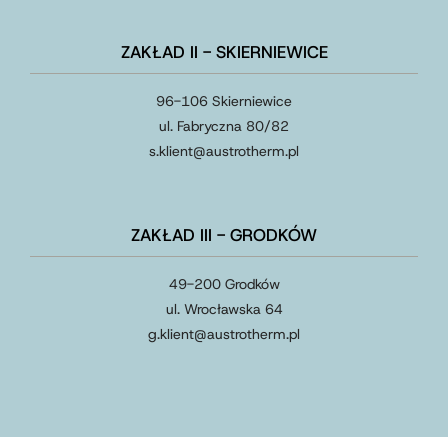
ZAKŁAD II - SKIERNIEWICE
96-106 Skierniewice
ul. Fabryczna 80/82
s.klient
@
austrotherm
.
pl
ZAKŁAD III - GRODKÓW
49-200 Grodków
ul. Wrocławska 64
g.klient
@
austrotherm
.
pl