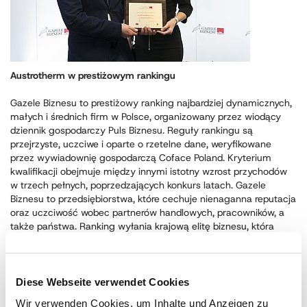
Austrotherm w prestiżowym rankingu
Gazele Biznesu to prestiżowy ranking najbardziej dynamicznych,
małych i średnich firm w Polsce, organizowany przez wiodący
dziennik gospodarczy Puls Biznesu. Reguły rankingu są
przejrzyste, uczciwe i oparte o rzetelne dane, weryfikowane
przez wywiadownię gospodarczą Coface Poland. Kryterium
kwalifikacji obejmuje między innymi istotny wzrost przychodów
w trzech pełnych, poprzedzających konkurs latach. Gazele
Biznesu to przedsiębiorstwa, które cechuje nienaganna reputacja
oraz uczciwość wobec partnerów handlowych, pracowników, a
także państwa. Ranking wyłania krajową elitę biznesu, która
dąży do tego, aby polskie produkty charakteryzowały się
najwyższą jakością i wysokim poziomem bezpieczeństwa. W 16.
edycji konkursu nie zabrakło firmy Austrotherm.
Kolejna, szósta już statuetka Gazeli Biznesu jest dla nas
Diese Webseite verwendet Cookies
ogromnym wyróżnieniem, stanowi o naszym nieustannym
Wir verwenden Cookies, um Inhalte und Anzeigen zu