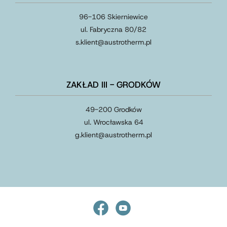
96-106 Skierniewice
ul. Fabryczna 80/82
s.klient
@
austrotherm
.
pl
ZAKŁAD III - GRODKÓW
49-200 Grodków
ul. Wrocławska 64
g.klient
@
austrotherm
.
pl