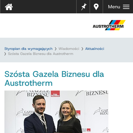
Notes
Gdzie
Menu
kupić
?
Styropian dla wymagających
Wiadomości
Aktualności
Szósta Gazela Biznesu dla Austrotherm
Szósta Gazela Biznesu dla
Austrotherm