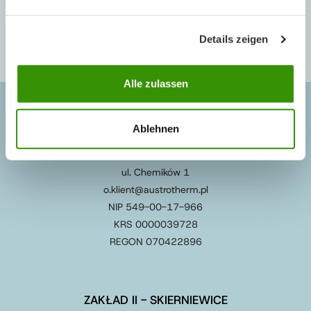
Details zeigen
Alle zulassen
SIEDZIBA/ZAKŁAD I - OŚWIĘCIM
Ablehnen
32-600 Oświęcim
ul. Chemików 1
o.klient@austrotherm.pl
NIP 549-00-17-966
KRS 0000039728
REGON 070422896
ZAKŁAD II - SKIERNIEWICE