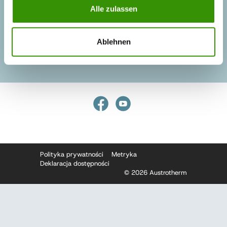
49-200 Grodków
Alle zulassen
ul. Wrocławska 64
g.klient
@
austrotherm
.
pl
Ablehnen
Polityka prywatności
Metryka
Deklaracja dostępności
© 2026 Austrotherm