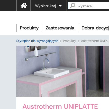
Wybierz kraj
Produkty
Zastosowania
Dobra decyz
Styropian dla wymagających
Produkty
Austrotherm UNIP
Austrotherm UNIPLATTE