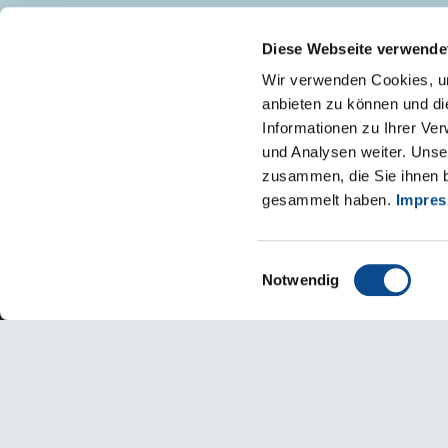
Diese Webseite verwende
SIEDZIBA/ZAKŁAD I - OŚWIĘCIM
Wir verwenden Cookies, um
32-600 Oświęcim
anbieten zu können und di
ul. Chemików 1
Informationen zu Ihrer Ve
o.klient@austrotherm.pl
und Analysen weiter. Unse
NIP 549-00-17-966
zusammen, die Sie ihnen b
KRS 0000039728
REGON 070422896
gesammelt haben.
Impre
Einwilligungsauswahl
Notwendig
Polityka prywatności
Metryka
Deklaracja dostępności