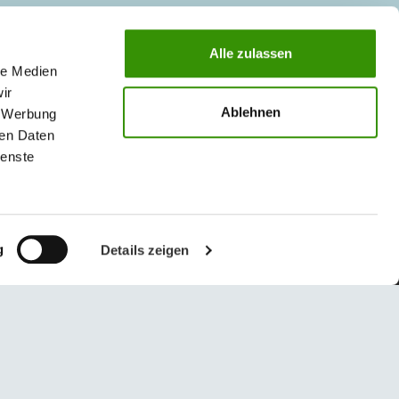
ZAKŁAD III - GRODKÓW
Alle zulassen
le Medien
49-200 Grodków
ir
ul. Wrocławska 64
Ablehnen
, Werbung
g.klient
@
austrotherm
.
pl
ren Daten
ienste
g
Details zeigen
© 2026 Austrotherm