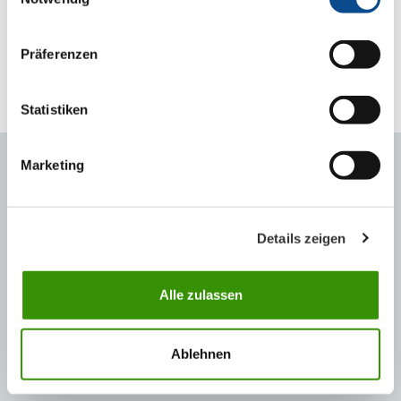
Präferenzen
Laureaci konkursu Ambasador Polskiej Gospodarki, fot. Jacek
Marczuk, materiały prasowe bcc.org.pl
Statistiken
Marketing
KONTAKT
Marta Socała
Details zeigen
Koordynator ds. wsparcia sprzedaży
Tel.: +48 33 844 70 57
m.socala@austrotherm.pl
Alle zulassen
Łukasz Oborzelski
Menedżer ds. marketingu cyfrowego
tel:+48 33 844 70 46
Ablehnen
l.oborzelski@austrotherm.pl