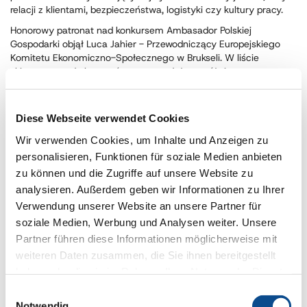
relacji z klientami, bezpieczeństwa, logistyki czy kultury pracy.
Honorowy patronat nad konkursem Ambasador Polskiej
Gospodarki objął Luca Jahier - Przewodniczący Europejskiego
Komitetu Ekonomiczno-Społecznego w Brukseli. W liście
skierowanym do laureatów zaznaczył, że wyróżnione
przedsiębiorstwa są przykładem wysokich standardów
ekonomiczno-finansowych i dobrych praktyk biznesowych w
kontaktach międzynarodowych. Opinia o ich wyrobach i firmach
Diese Webseite verwendet Cookies
przekłada się na pozytywny obraz innych dziedzin w Polsce,
choćby kultury i inicjatyw społecznych. Zaznaczył, że
Wir verwenden Cookies, um Inhalte und Anzeigen zu
biznesmeni są ambasadorami zarówno polskiego biznesu,
personalisieren, Funktionen für soziale Medien anbieten
gospodarki jak i Polski.
zu können und die Zugriffe auf unsere Website zu
analysieren. Außerdem geben wir Informationen zu Ihrer
Verwendung unserer Website an unsere Partner für
soziale Medien, Werbung und Analysen weiter. Unsere
Partner führen diese Informationen möglicherweise mit
weiteren Daten zusammen, die Sie ihnen bereitgestellt
haben oder die sie im Rahmen Ihrer Nutzung der Dienste
gesammelt haben.
Impressum
Einwilligungsauswahl
Notwendig