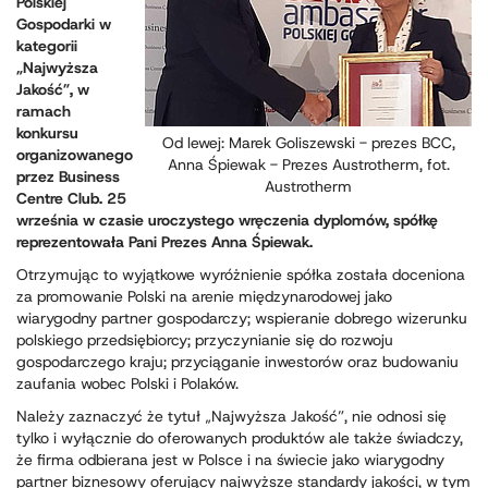
Polskiej
Gospodarki w
kategorii
„Najwyższa
Jakość”, w
ramach
konkursu
Od lewej: Marek Goliszewski - prezes BCC,
organizowanego
Anna Śpiewak - Prezes Austrotherm, fot.
przez Business
Austrotherm
Centre Club. 25
września w czasie uroczystego wręczenia dyplomów, spółkę
reprezentowała Pani Prezes Anna Śpiewak.
Otrzymując to wyjątkowe wyróżnienie spółka została doceniona
za promowanie Polski na arenie międzynarodowej jako
wiarygodny partner gospodarczy; wspieranie dobrego wizerunku
polskiego przedsiębiorcy; przyczynianie się do rozwoju
gospodarczego kraju; przyciąganie inwestorów oraz budowaniu
zaufania wobec Polski i Polaków.
Należy zaznaczyć że tytuł „Najwyższa Jakość”, nie odnosi się
tylko i wyłącznie do oferowanych produktów ale także świadczy,
że firma odbierana jest w Polsce i na świecie jako wiarygodny
partner biznesowy oferujący najwyższe standardy jakości, w tym