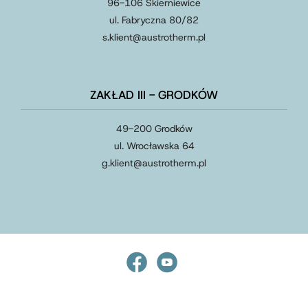
96-106 Skierniewice
ul. Fabryczna 80/82
s.klient
@
austrotherm
.
pl
ZAKŁAD III - GRODKÓW
49-200 Grodków
ul. Wrocławska 64
g.klient
@
austrotherm
.
pl