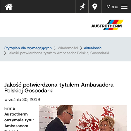
Notes
Gdzie
Menu
kupić
?
Styropian dla wymagających
Wiadomości
Aktualności
Jakość potwierdzona tytułem Ambasador Polskiej Gospodarki
Jakość potwierdzona tytułem Ambasadora
Polskiej Gospodarki
września 30, 2019
Firma
Austrotherm
otrzymała tytuł
Ambasadora