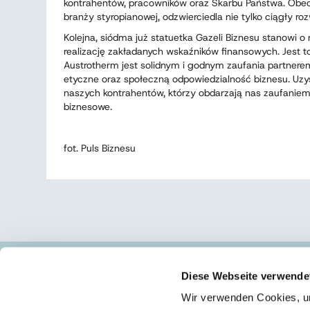
kontrahentów, pracowników oraz Skarbu Państwa. Obecno
branży styropianowej, odzwierciedla nie tylko ciągły ro
Kolejna, siódma już statuetka Gazeli Biznesu stanowi 
realizację zakładanych wskaźników finansowych. Jest t
Austrotherm jest solidnym i godnym zaufania partnere
etyczne oraz społeczną odpowiedzialność biznesu. Uzys
naszych kontrahentów, którzy obdarzają nas zaufaniem i
biznesowe.
fot. Puls Biznesu
Diese Webseite verwende
SIEDZIBA/ZAKŁAD I - OŚWIĘCIM
Wir verwenden Cookies, um