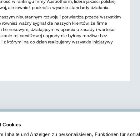
ść w rankingu firmy Austrotherm, lidera jakości polskiej
zwój, ale również podkreśla wysokie standardy działania.
o naszym nieustannym rozwoju i potwierdza przede wszystkim
o również ważny sygnał dla naszych klientów, że firma
m biznesowym, działającym w oparciu o zasady i wartości
kanie tej prestiżowej nagrody nie byłoby możliwe bez
 z którymi na co dzień realizujemy wszystkie inicjatywy
t Cookies
ZAKŁAD II - SKIERNIEWICE
 Inhalte und Anzeigen zu personalisieren, Funktionen für sozia