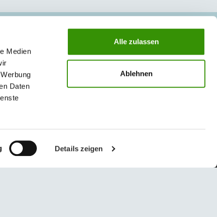
ZAKŁAD III - GRODKÓW
Alle zulassen
le Medien
49-200 Grodków
ir
ul. Wrocławska 64
Ablehnen
, Werbung
g.klient
@
austrotherm
.
pl
ren Daten
ienste
g
Details zeigen
© 2026 Austrotherm