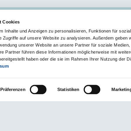
t Cookies
ZAKŁAD II - SKIERNIEWICE
 Inhalte und Anzeigen zu personalisieren, Funktionen für sozia
96-106 Skierniewice
e Zugriffe auf unsere Website zu analysieren. Außerdem geben w
ul. Fabryczna 80/82
rwendung unserer Website an unsere Partner für soziale Medien
s.klient
@
austrotherm
.
pl
re Partner führen diese Informationen möglicherweise mit weite
ereitgestellt haben oder die sie im Rahmen Ihrer Nutzung der D
ssum
Präferenzen
Statistiken
Marketin