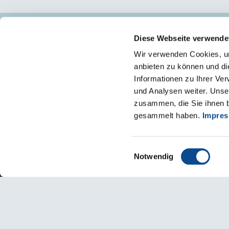
Diese Webseite verwende
SIEDZIBA/ZAKŁAD I - OŚWIĘCIM
Wir verwenden Cookies, um
32-600 Oświęcim
anbieten zu können und di
ul. Chemików 1
Informationen zu Ihrer Ve
o.klient@austrotherm.pl
und Analysen weiter. Unse
NIP 549-00-17-966
zusammen, die Sie ihnen b
KRS 0000039728
REGON 070422896
gesammelt haben.
Impre
Einwilligungsauswahl
Notwendig
Polityka prywatności
Metryka
Deklaracja dostępności