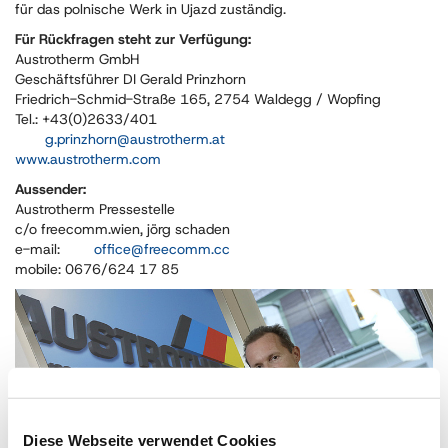
für das polnische Werk in Ujazd zuständig.
Für Rückfragen steht zur Verfügung:
Austrotherm GmbH
Geschäftsführer DI Gerald Prinzhorn
Friedrich-Schmid-Straße 165, 2754 Waldegg / Wopfing
Tel.: +43(0)2633/401
g.prinzhorn
@
austrotherm
.
at
www.austrotherm.com
Aussender:
Austrotherm Pressestelle
c/o freecomm.wien, jörg schaden
e-mail:
office
@
freecomm
.
cc
mobile: 0676/624 17 85
Diese Webseite verwendet Cookies