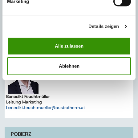
Marketing
Details zeigen
Dr. Heimo Pascher
Geschäftsführung Austrotherm Gruppe
Tel: +43 2633/401-0
heimo.pascher@austrotherm.at
Alle zulassen
Ablehnen
Benedikt Feuchtmüller
Leitung Marketing
benedikt.feuchtmueller@austrotherm.at
POBIERZ