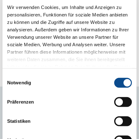
Wir verwenden Cookies, um Inhalte und Anzeigen zu
personalisieren, Funktionen für soziale Medien anbieten
zu können und die Zugriffe auf unsere Website zu
analysieren. Außerdem geben wir Informationen zu Ihrer
Verwendung unserer Website an unsere Partner für
soziale Medien, Werbung und Analysen weiter. Unsere
Dipl.-Ing. Gerald Prinzhorn (links), seit 1. Jänner 2016
Partner führen diese Informationen möglicherweise mit
Alleingeschäftsführer der Austrotherm-Gruppe. Peter Schmid
weiteren Daten zusammen, die Sie ihnen bereitgestellt
wechselt per Jahresende 2015 in den Austrotherm Beirat.
haben oder die sie im Rahmen Ihrer Nutzung der Dienste
Fotocredit: Austrotherm, Abdruck honorarfrei.
gesammelt haben.
Impressum
Foto in Originalgröße downloaden
Einwilligungsauswahl
Notwendig
Präferenzen
ANSPRECHPERSONEN
Statistiken