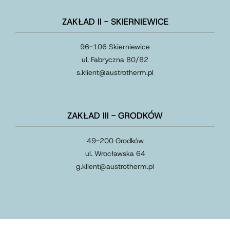
ZAKŁAD II - SKIERNIEWICE
96-106 Skierniewice
ul. Fabryczna 80/82
s.klient
@
austrotherm
.
pl
ZAKŁAD III - GRODKÓW
49-200 Grodków
ul. Wrocławska 64
g.klient
@
austrotherm
.
pl