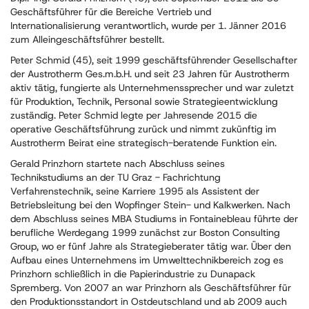
Geschäftsführer für die Bereiche Vertrieb und
Internationalisierung verantwortlich, wurde per 1. Jänner 2016
zum Alleingeschäftsführer bestellt.
Peter Schmid (45), seit 1999 geschäftsführender Gesellschafter
der Austrotherm Ges.m.b.H. und seit 23 Jahren für Austrotherm
aktiv tätig, fungierte als Unternehmenssprecher und war zuletzt
für Produktion, Technik, Personal sowie Strategieentwicklung
zuständig. Peter Schmid legte per Jahresende 2015 die
operative Geschäftsführung zurück und nimmt zukünftig im
Austrotherm Beirat eine strategisch-beratende Funktion ein.
Gerald Prinzhorn startete nach Abschluss seines
Technikstudiums an der TU Graz - Fachrichtung
Verfahrenstechnik, seine Karriere 1995 als Assistent der
Betriebsleitung bei den Wopfinger Stein- und Kalkwerken. Nach
dem Abschluss seines MBA Studiums in Fontainebleau führte der
berufliche Werdegang 1999 zunächst zur Boston Consulting
Group, wo er fünf Jahre als Strategieberater tätig war. Über den
Aufbau eines Unternehmens im Umwelttechnikbereich zog es
Prinzhorn schließlich in die Papierindustrie zu Dunapack
Spremberg. Von 2007 an war Prinzhorn als Geschäftsführer für
den Produktionsstandort in Ostdeutschland und ab 2009 auch