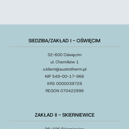
SIEDZIBA/ZAKŁAD I - OŚWIĘCIM
32-600 Oświęcim
ul. Chemików 1
o.klient@austrotherm.pl
NIP 549-00-17-966
KRS 0000039728
REGON 070422896
ZAKŁAD II - SKIERNIEWICE