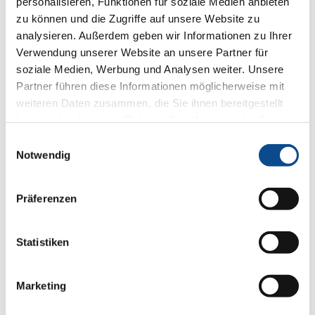
personalisieren, Funktionen für soziale Medien anbieten
Friedrich-Schmid-Straße 165
zu können und die Zugriffe auf unsere Website zu
2754 Waldegg / Wopfing
Tel.: 02633/401-130
analysieren. Außerdem geben wir Informationen zu Ihrer
Fax: 02633/401-111
Verwendung unserer Website an unsere Partner für
p.schmid
@
austrotherm
.
at
soziale Medien, Werbung und Analysen weiter. Unsere
www.austrotherm.com
Partner führen diese Informationen möglicherweise mit
weiteren Daten zusammen, die Sie ihnen bereitgestellt
haben oder die sie im Rahmen Ihrer Nutzung der Dienste
gesammelt haben.
Impressum
Einwilligungsauswahl
Notwendig
Präferenzen
Statistiken
Marketing
Mit der Übergabe der Zertifizierungsurkunden und