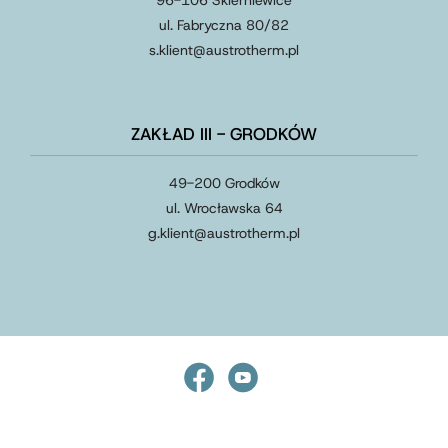
96-106 Skierniewice
ul. Fabryczna 80/82
s.klient
@
austrotherm
.
pl
ZAKŁAD III - GRODKÓW
49-200 Grodków
ul. Wrocławska 64
g.klient
@
austrotherm
.
pl