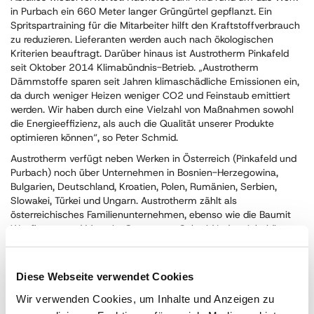
in Purbach ein 660 Meter langer Grüngürtel gepflanzt. Ein
Spritspartraining für die Mitarbeiter hilft den Kraftstoffverbrauch
zu reduzieren. Lieferanten werden auch nach ökologischen
Kriterien beauftragt. Darüber hinaus ist Austrotherm Pinkafeld
seit Oktober 2014 Klimabündnis-Betrieb. „Austrotherm
Dämmstoffe sparen seit Jahren klimaschädliche Emissionen ein,
da durch weniger Heizen weniger CO2 und Feinstaub emittiert
werden. Wir haben durch eine Vielzahl von Maßnahmen sowohl
die Energieeffizienz, als auch die Qualität unserer Produkte
optimieren können“, so Peter Schmid.
Austrotherm verfügt neben Werken in Österreich (Pinkafeld und
Purbach) noch über Unternehmen in Bosnien-Herzegowina,
Bulgarien, Deutschland, Kroatien, Polen, Rumänien, Serbien,
Slowakei, Türkei und Ungarn. Austrotherm zählt als
österreichisches Familienunternehmen, ebenso wie die Baumit
Wopfinger- und Murexin-Gruppe, zur Schmid Industrieholding,
die 2014 mit 4.800 Mitarbeitern einen Umsatz von 1,34 Mrd.
Euro erzielte.
Diese Webseite verwendet Cookies
Für Rückfragen steht zur Verfügung
Austrotherm GmbH
Wir verwenden Cookies, um Inhalte und Anzeigen zu
GF Peter Schmid