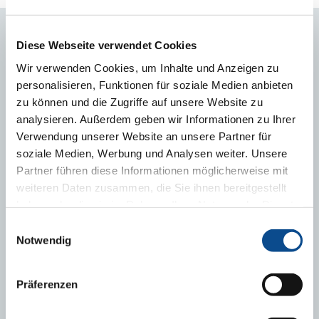
Diese Webseite verwendet Cookies
POBIERZ
Wir verwenden Cookies, um Inhalte und Anzeigen zu
personalisieren, Funktionen für soziale Medien anbieten
Presseinfo: Umweltzeichen für Austrotherm
zu können und die Zugriffe auf unsere Website zu
Umweltzeichen für Austrotherm XPS (Urkunde)
analysieren. Außerdem geben wir Informationen zu Ihrer
Verwendung unserer Website an unsere Partner für
soziale Medien, Werbung und Analysen weiter. Unsere
Partner führen diese Informationen möglicherweise mit
ANSPRECHPERSONEN
weiteren Daten zusammen, die Sie ihnen bereitgestellt
haben oder die sie im Rahmen Ihrer Nutzung der Dienste
gesammelt haben.
Impressum
Einwilligungsauswahl
Notwendig
Präferenzen
Benedikt Feuchtmüller