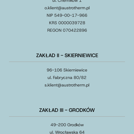
ul. Chemików 1
o.klient@austrotherm.pl
NIP 549-00-17-966
KRS 0000039728
REGON 070422896
ZAKŁAD II - SKIERNIEWICE
96-106 Skierniewice
ul. Fabryczna 80/82
s.klient
@
austrotherm
.
pl
ZAKŁAD III - GRODKÓW
49-200 Grodków
ul. Wrocławska 64