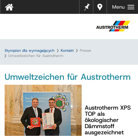
Notes
Gdzie
Menu
kupić
?
Styropian dla wymagających
Kontakt
Presse
Umweltzeichen für Austrotherm
Umweltzeichen für Austrotherm
Austrotherm XPS
TOP als
ökologischer
Dämmstoff
ausgezeichnet