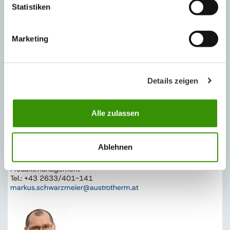
Leitung Marketing
Statistiken
benedikt.feuchtmueller@austrotherm.at
Marketing
TECHNISCHE BERATUNG
Details zeigen
Alle zulassen
Ablehnen
Ing. Markus Schwarzmeier
Produktmanagement
Tel.: +43 2633/401-141
markus.schwarzmeier@austrotherm.at