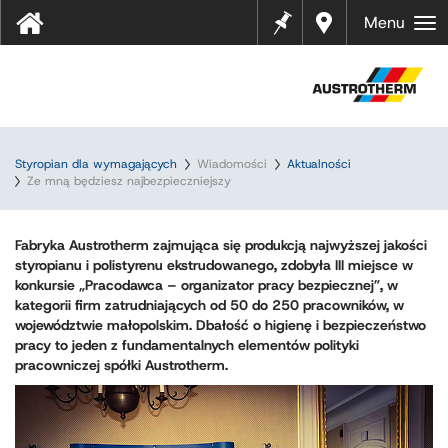
Notes
Gdzie
Menu
kupić
?
Styropian dla wymagających
Wiadomości
Aktualności
Ze mną będziesz najbezpieczniejszy
Fabryka Austrotherm zajmująca się produkcją najwyższej jakości
styropianu i polistyrenu ekstrudowanego, zdobyła III miejsce w
konkursie „Pracodawca – organizator pracy bezpiecznej”, w
kategorii firm zatrudniających od 50 do 250 pracowników, w
województwie małopolskim. Dbałość o higienę i bezpieczeństwo
pracy to jeden z fundamentalnych elementów polityki
pracowniczej spółki Austrotherm.