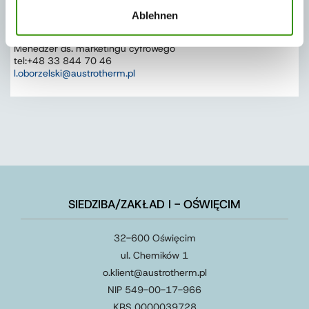
m.socala@austrotherm.pl
Ablehnen
Łukasz Oborzelski
Menedżer ds. marketingu cyfrowego
tel:+48 33 844 70 46
l.oborzelski@austrotherm.pl
SIEDZIBA/ZAKŁAD I - OŚWIĘCIM
32-600 Oświęcim
ul. Chemików 1
o.klient@austrotherm.pl
NIP 549-00-17-966
KRS 0000039728