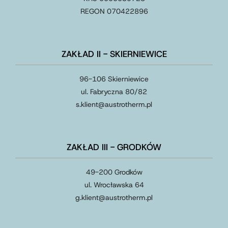
REGON 070422896
ZAKŁAD II - SKIERNIEWICE
96-106 Skierniewice
ul. Fabryczna 80/82
s.klient
@
austrotherm
.
pl
ZAKŁAD III - GRODKÓW
49-200 Grodków
ul. Wrocławska 64
g.klient
@
austrotherm
.
pl